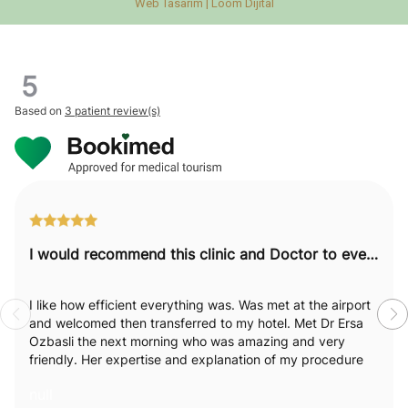
Web Tasarım |
Loom Dijital
5
Based on
3 patient review(s)
I would recommend this clinic and Doctor to everyone.
I like how efficient everything was. Was met at the airport
and welcomed then transferred to my hotel. Met Dr Ersa
Ozbasli the next morning who was amazing and very
friendly. Her expertise and explanation of my procedure
was excellent. I really felt like she was passionate and
null
empathetic towards my needs and explained everything