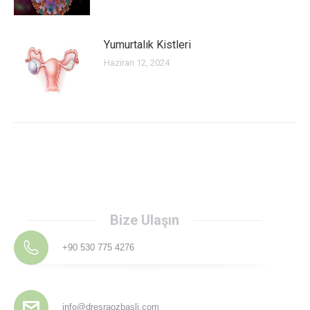
Yumurtalık Kistleri
Haziran 12, 2024
Bize Ulaşın
+90 530 775 4276
info@dresraozbasli.com