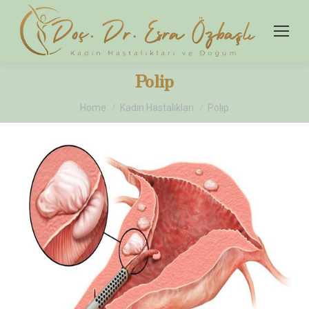
Polip
You are here:
Home
Kadın Hastalıkları
Polip