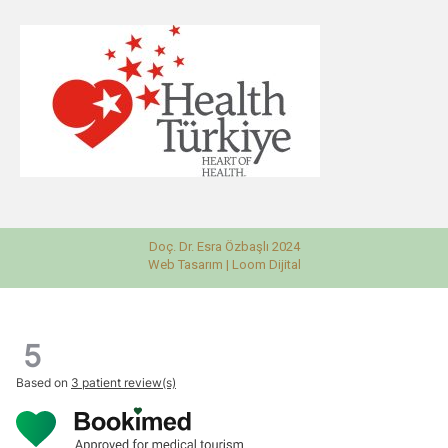
Doç. Dr. Esra Özbaşlı 2024
Web Tasarım |
Loom Dijital
5
Based on
3 patient review(s)