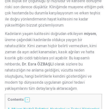
çok büyük bir çoğunluğu iyi huyludur ve kansere dönüşme
riski son derece düşüktür. Kliniğimde muayene ettiğim pek
çok hastamda bu durumla karşılaşıyorum ve erken teşhis
ile doğru yönlendirmenin hayat kalitesini ne kadar
yükselttiğini bizzat gözlemliyorum.
Kadınların yaşam kalitesini doğrudan etkileyen
miyom
,
üreme çağındaki kadınlarda oldukça yaygın bir
rahatsızlıktır. Kimi zaman hiçbir belirti vermezken, kimi
zaman da aşırı adet kanamaları, kasık ağrıları ve hatta
kısırlık gibi ciddi tablolara yol açabilir. Bu kapsamlı
rehberde,
Dr. Esra ÖZBAŞLI
olarak sizlere bu
rahatsızlığın ne anlama geldiğini, vücutta neden
oluştuğunu, hangi belirtilerle kendini gösterdiğini ve
modern tıp dünyasında uygulanan güncel tedavi
yaklaşımlarını tüm detaylarıyla aktaracağım.
Contents