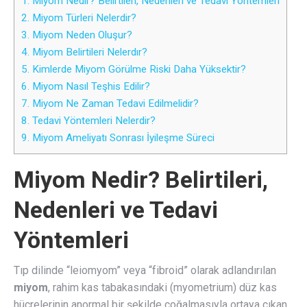
1.
Miyom Nedir? Belirtileri, Nedenleri ve Tedavi Yöntemleri
2.
Miyom Türleri Nelerdir?
3.
Miyom Neden Oluşur?
4.
Miyom Belirtileri Nelerdır?
5.
Kimlerde Miyom Görülme Riski Daha Yüksektir?
6.
Miyom Nasıl Teşhis Edilir?
7.
Miyom Ne Zaman Tedavi Edilmelidir?
8.
Tedavi Yöntemleri Nelerdir?
9.
Miyom Ameliyatı Sonrası İyileşme Süreci
Miyom Nedir? Belirtileri,
Nedenleri ve Tedavi
Yöntemleri
Tıp dilinde “leiomyom” veya “fibroid” olarak adlandırılan
miyom
, rahim kas tabakasındaki (myometrium) düz kas
hücrelerinin anormal bir şekilde çoğalmasıyla ortaya çıkan