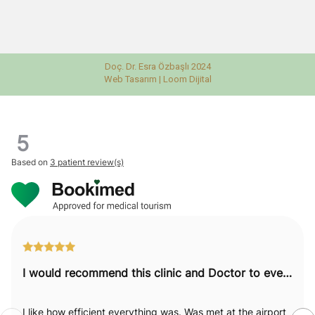
Doç. Dr. Esra Özbaşlı 2024
Web Tasarım |
Loom Dijital
5
Based on
3 patient review(s)
I would recommend this clinic and Doctor to everyone.
I like how efficient everything was. Was met at the airport