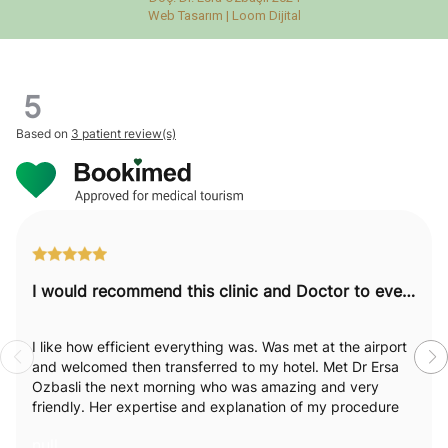
Web Tasarım |
Loom Dijital
5
Based on
3 patient review(s)
I would recommend this clinic and Doctor to everyone.
I like how efficient everything was. Was met at the airport
and welcomed then transferred to my hotel. Met Dr Ersa
Ozbasli the next morning who was amazing and very
friendly. Her expertise and explanation of my procedure
was excellent. I really felt like she was passionate and
null
empathetic towards my needs and explained everything