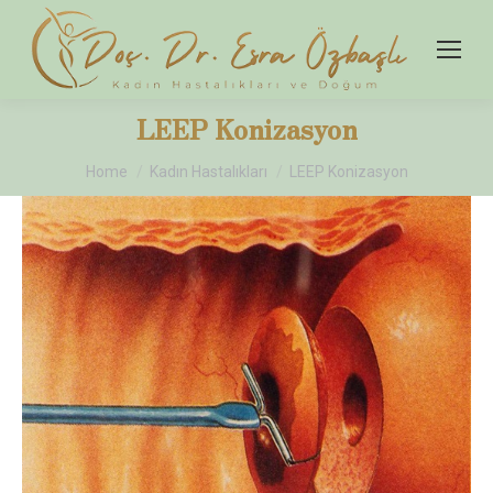
LEEP Konizasyon
You are here:
Home
Kadın Hastalıkları
LEEP Konizasyon