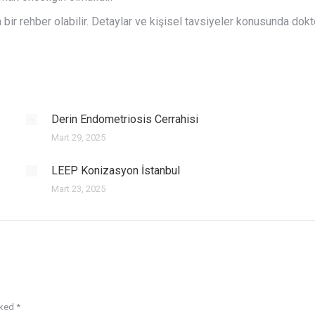
in bir rehber olabilir. Detaylar ve kişisel tavsiyeler konusunda d
Derin Endometriosis Cerrahisi
Mart 29, 2025
LEEP Konizasyon İstanbul
Mart 23, 2025
rked
*