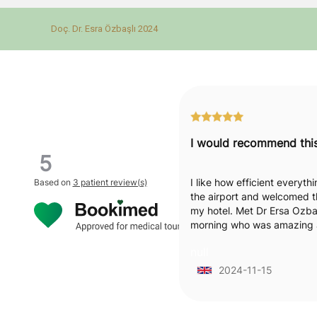
Doç. Dr. Esra Özbaşlı 2024
5
I like how efficient everyt
Based on
3 patient review(s)
the airport and welcomed t
my hotel. Met Dr Ersa Ozbas
morning who was amazing a
Her expertise and explanat
null
procedure was excellent. I re
was passionate and empat
2024-11-15
needs and explained everyt
which I loved . Staff were 
available. Felt very support