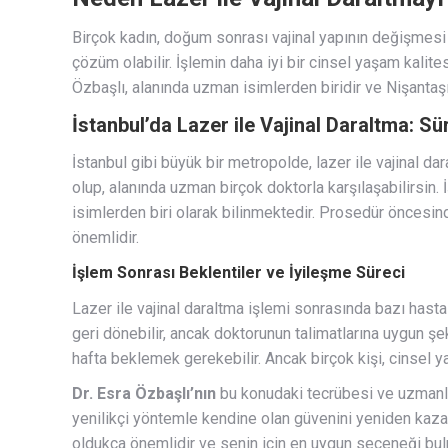
Birçok kadın, doğum sonrası vajinal yapının değişmesi
çözüm olabilir. İşlemin daha iyi bir cinsel yaşam kalites
Özbaşlı, alanında uzman isimlerden biridir ve Nişantaşı
İstanbul’da Lazer ile Vajinal Daraltma: Sü
İstanbul gibi büyük bir metropolde, lazer ile vajinal d
olup, alanında uzman birçok doktorla karşılaşabilirsin.
isimlerden biri olarak bilinmektedir. Prosedür öncesind
önemlidir.
İşlem Sonrası Beklentiler ve İyileşme Süreci
Lazer ile vajinal daraltma işlemi sonrasında bazı hasta
geri dönebilir, ancak doktorunun talimatlarına uygun şe
hafta beklemek gerekebilir. Ancak birçok kişi, cinsel y
Dr. Esra Özbaşlı’nın
bu konudaki tecrübesi ve uzmanlığ
yenilikçi yöntemle kendine olan güvenini yeniden kazanab
oldukça önemlidir ve senin için en uygun seçeneği bulm