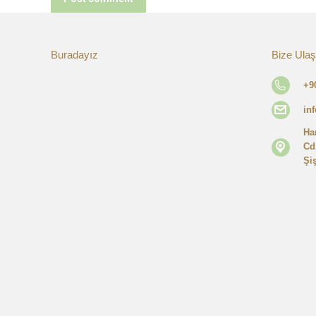
Buradayız
Bize Ulaş
+9
in
Ha
Cd
Şiş