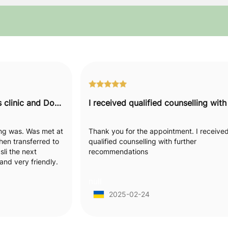
I would recommend this clinic and Doctor to everyone.
hing was. Was met at
Thank you for the appointment. I receive
hen transferred to
qualified counselling with further
li the next
recommendations
nd very friendly.
ion of my
null
ally felt like she
hetic towards my
2025-02-24
hing in detail
attentive and
ed. I would