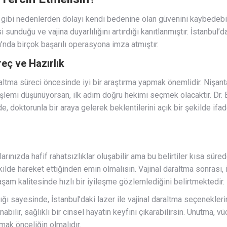
 gibi nedenlerden dolayı kendi bedenine olan güvenini kaybedebil
i sunduğu ve vajina duyarlılığını artırdığı kanıtlanmıştır. İstanbul’
’nda birçok başarılı operasyona imza atmıştır.
reç ve Hazırlık
araltma süreci öncesinde iyi bir araştırma yapmak önemlidir. Nişan
 İşlemi düşünüyorsan, ilk adım doğru hekimi seçmek olacaktır. Dr. 
e, doktorunla bir araya gelerek beklentilerini açık bir şekilde ifa
larınızda hafif rahatsızlıklar oluşabilir ama bu belirtiler kısa sü
kilde hareket ettiğinden emin olmalısın. Vajinal daraltma sonrası
aşam kalitesinde hızlı bir iyileşme gözlemlediğini belirtmektedir.
ı sayesinde, İstanbul’daki lazer ile vajinal daraltma seçenekleri
ilir, sağlıklı bir cinsel hayatın keyfini çıkarabilirsin. Unutma, vü
ak önceliğin olmalıdır.