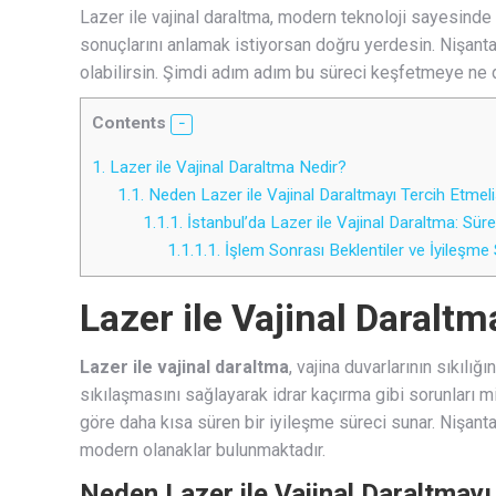
Lazer ile vajinal daraltma, modern teknoloji sayesinde b
sonuçlarını anlamak istiyorsan doğru yerdesin. Nişanta
olabilirsin. Şimdi adım adım bu süreci keşfetmeye ne 
Contents
1.
Lazer ile Vajinal Daraltma Nedir?
1.1.
Neden Lazer ile Vajinal Daraltmayı Tercih Etmeli
1.1.1.
İstanbul’da Lazer ile Vajinal Daraltma: Süre
1.1.1.1.
İşlem Sonrası Beklentiler ve İyileşme
Lazer ile Vajinal Daraltm
Lazer ile vajinal daraltma
, vajina duvarlarının sıkılığ
sıkılaşmasını sağlayarak idrar kaçırma gibi sorunları m
göre daha kısa süren bir iyileşme süreci sunar. Nişant
modern olanaklar bulunmaktadır.
Neden Lazer ile Vajinal Daraltmayı