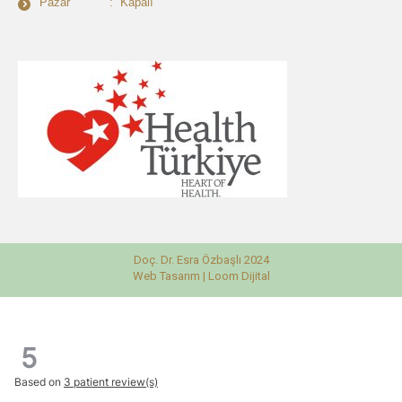
Pazar : Kapalı
Doç. Dr. Esra Özbaşlı 2024
Web Tasarım |
Loom Dijital
5
Based on
3 patient review(s)