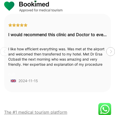
I would recommend this clinic and Doctor to everyone.
I like how efficient everything was. Was met at the airport
and welcomed then transferred to my hotel. Met Dr Ersa
Ozbasli the next morning who was amazing and very
friendly. Her expertise and explanation of my procedure
was excellent. I really felt like she was passionate and
null
empathetic towards my needs and explained everything
in detail which I loved . Staff were attentive and available.
2024-11-15
Felt very supported. I would recommend this clinic and
Doctor to everyone.
The #1 medical tourism platform