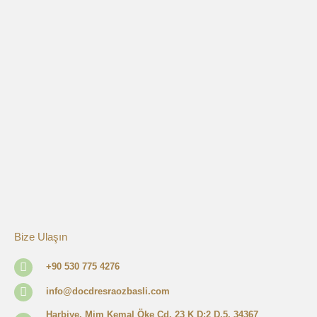
Bize Ulaşın
+90 530 775 4276
info@docdresraozbasli.com
Harbiye, Mim Kemal Öke Cd. 23 K D:2 D.5, 34367