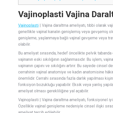
Vajinoplasti Vajina Dara
Vajinoplasti
| Vajina daraltma ameliyatı, tıbbi olarak va
genellikle vajinal kanalın genişlemiş veya gevşemiş ol
genişleme, yaşlanmaya bağlı vajinal gevşeme veya trav
olabilir.
Bu ameliyat sırasında, hedef öncelikte pelvik tabanda
vajinanın eski sıkılığının sağlanmasıdır. Bu işlem, vaj
vajinanın çapını ve sıkılığını artırır. Bu sayede cinsel 
cerrahinin vajinal anatomiye ve kadın anatomisine hâki
önemlidir. Cerrahi sırasında fazla darlık yapılması kişi
fonksiyon bozukluğu yapabilir. Eksik veya yanlış yapıl
ameliyat olması gerekliliğine yal açabilir.
Vajinoplasti | Vajina daraltma ameliyatı, fonksiyonel iy
Özellikle vajinal genişleme nedeniyle cinsel ilişki sır
ameliyat tercih edilebilir.