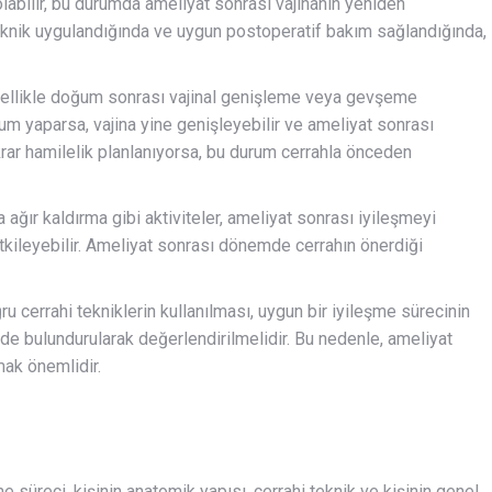
labilir, bu durumda ameliyat sonrası vajinanın yeniden
teknik uygulandığında ve uygun postoperatif bakım sağlandığında,
nellikle doğum sonrası vajinal genişleme veya gevşeme
um yaparsa, vajina yine genişleyebilir ve ameliyat sonrası
krar hamilelik planlanıyorsa, bu durum cerrahla önceden
a ağır kaldırma gibi aktiviteler, ameliyat sonrası iyileşmeyi
etkileyebilir. Ameliyat sonrası dönemde cerrahın önerdiği
ğru cerrahi tekniklerin kullanılması, uygun bir iyileşme sürecinin
nde bulundurularak değerlendirilmelidir. Bu nedenle, ameliyat
ak önemlidir.
me süreci, kişinin anatomik yapısı, cerrahi teknik ve kişinin genel