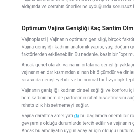
aldığında ve cerrahın önerilerine uyduğunda sorunsuz bi
Optimum Vajina Genişliği Kaç Santim Olm
Vajinoplasti | Vajinanın optimum genişliği, birçok faktör
Vajina genişliği, kadının anatomik yapısı, yaş, doğum 
faktörlerden etkilenebilir. Bu nedenle, kesin bir “optim
Ancak genel olarak, vajinanın ortalama genişliği yaklaşı
vajinanın en dar kısmından alınan bir ölçümdür ve dinle
sırasında genişleyebilir ve bu normal bir fizyolojik tepk
Vajinanın genişliği, kadının cinsel sağlığı ve konforu için
hem kadının hem de partnerinin rahat hissetmesini sağla
rahatsızlık hissetmemeyi sağlar.
Vajina daraltma ameliyatı
da
bu bağlamda önemli bir rol
gevşemiş olduğu durumlarda tercih edilir ve vajinanın ça
Ancak bu ameliyatın uygun adaylar için olduğu unutulma