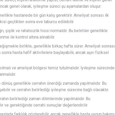
 Ancak genel olarak, iyileşme süreci şu aşamalardan oluşur:
ellikle hastanede bir gün kalış gerektirir. Ameliyat sonrası ilk
kisi geçtikten sonra eve taburcu edilebilir.
ı, şişlik ve rahatsızlık hissi normaldir. Bu belirtiler genellikle
nme ile kontrol altına alınabilir.
eğişmekle birlikte, genellikle birkaç hafta sürer. Ameliyat sonrası
 sonra hasta hafif aktivitelere başlayabilir, ancak aşırı fiziksel
ılmalı ve ameliyat bölgesi temiz tutulmalıdır. İyileşme sürecinde
anmalıdır.
e dönüş genellikle cerrahın önerdiği zamanda yapılmalıdır. Bu
ebilir ve cerrahın belirlediği iyileşme sürecine bağlı olacaktır.
rahın belirlediği zaman dilimlerinde yapılmalıdır. Bu
r ve gerektiğinde cerrahi sonuçlar değerlendirilir.
hastada farklılık gösterebilir, ancak genellikle hasta uygun bakımı