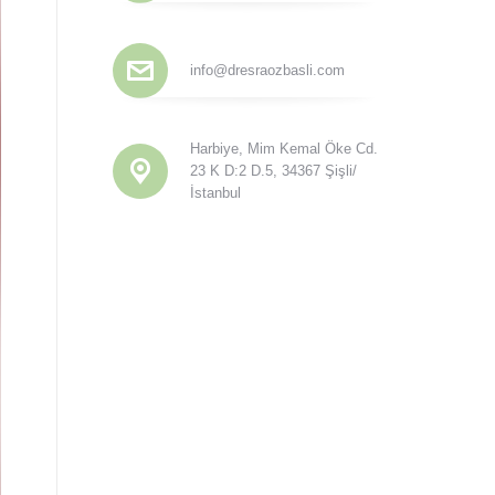
info@dresraozbasli.com
Harbiye, Mim Kemal Öke Cd.
23 K D:2 D.5, 34367 Şişli/
İstanbul