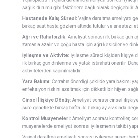
sağlık durumu gibi faktörlere bağlı olarak değişebilir.
Hastanede Kalış Süresi:
Vajina daraltma ameliyatı gen
birkaç saat hasta gözlem altında tutulur ve anestezi et
Ağrı ve Rahatsızlık:
Ameliyat sonrası ilk birkaç gün ağr
zamanla azalır ve çoğu hasta için ağrı kesiciler ve dinle
İyileşme ve Aktivite:
İyileşme süreci kişiden kişiye d
ilk birkaç gün dinlenme ve yatak istirahati önerilir. Daha
aktivitelerden kaçınılmalıdır.
Yara Bakımı:
Cerrahın önerdiği şekilde yara bakımı yap
enfeksiyon riskini azaltmak için dikkatli bir hijyen sağl
Cinsel İlişkiye Dönüş:
Ameliyat sonrası cinsel ilişkiy
süre genellikle birkaç hafta ile birkaç ay arasında değiş
Kontrol Muayeneleri:
Ameliyat sonrası kontroller, cer
muayenelerde ameliyat sonrası iyileşmenin takibi yapılı
Vajinal daraltma ameliyatı sonrası iyileşme süreci her 