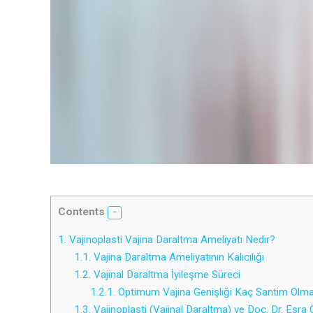
Contents
1.
Vajinoplasti Vajina Daraltma Ameliyatı Nedir?
1.1.
Vajina Daraltma Ameliyatının Kalıcılığı
1.2.
Vajinal Daraltma İyileşme Süreci
1.2.1.
Optimum Vajina Genişliği Kaç Santim Olma
1.3.
Vajinoplasti (Vajinal Daraltma) ve Doç. Dr. Esr