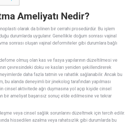
ltma Ameliyatı Nedir?
jinoplasti olarak da bilinen bir cerrahi prosedürdür. Bu işlem
duğu durumlarda uygulanır. Genellikle doğum sonrası vajinal
ma sonrası oluşan vajinal deformiteler gibi durumlara bağlı
 defome olmuş olan kas ve fasya yapılarının düzeltilmesi ve
inanın çevresindeki doku ve kasları yeniden şekillendirerek
deneyimlerde daha fazla tatmin ve rahatlık sağlanabilir. Ancak bu
m, bu alanda deneyimli bir jinekolog tarafından yapılması
nin cinsel aktivitede ağrı duymasına yol açıp kişide cinsel
an bir ameliyat başarısız sonuç elde edilmesine ve tekrar
ileşme veya cinsel sağlık sorunlarını düzeltmek için tercih edilir.
asında hissedilen azalma veya rahatsızlık gibi durumlarda bu