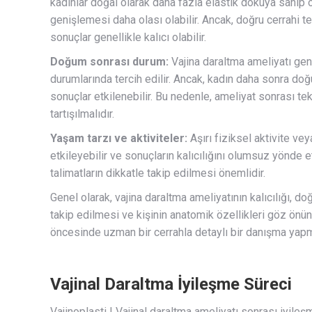
kadınlar doğal olarak daha fazla elastik dokuya sahip o
genişlemesi daha olası olabilir. Ancak, doğru cerrahi 
sonuçlar genellikle kalıcı olabilir.
Doğum sonrası durum:
Vajina daraltma ameliyatı ge
durumlarında tercih edilir. Ancak, kadın daha sonra doğ
sonuçlar etkilenebilir. Bu nedenle, ameliyat sonrası te
tartışılmalıdır.
Yaşam tarzı ve aktiviteler:
Aşırı fiziksel aktivite vey
etkileyebilir ve sonuçların kalıcılığını olumsuz yönde 
talimatların dikkatle takip edilmesi önemlidir.
Genel olarak, vajina daraltma ameliyatının kalıcılığı, do
takip edilmesi ve kişinin anatomik özellikleri göz önü
öncesinde uzman bir cerrahla detaylı bir danışma yapm
Vajinal Daraltma İyileşme Süreci
Vajinoplasti | Vajinal daraltma ameliyatı sonrası iyileş