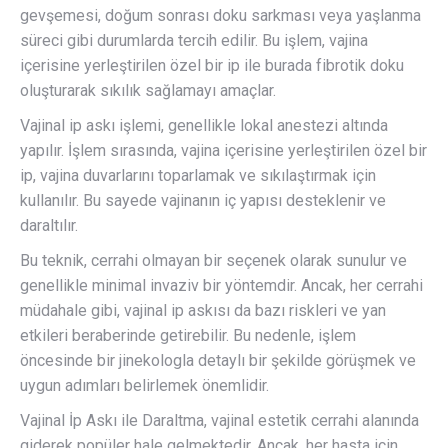
gevşemesi, doğum sonrası doku sarkması veya yaşlanma
süreci gibi durumlarda tercih edilir. Bu işlem, vajina
içerisine yerleştirilen özel bir ip ile burada fibrotik doku
oluşturarak sıkılık sağlamayı amaçlar.
Vajinal ip askı işlemi, genellikle lokal anestezi altında
yapılır. İşlem sırasında, vajina içerisine yerleştirilen özel bir
ip, vajina duvarlarını toparlamak ve sıkılaştırmak için
kullanılır. Bu sayede vajinanın iç yapısı desteklenir ve
daraltılır.
Bu teknik, cerrahi olmayan bir seçenek olarak sunulur ve
genellikle minimal invaziv bir yöntemdir. Ancak, her cerrahi
müdahale gibi, vajinal ip askısı da bazı riskleri ve yan
etkileri beraberinde getirebilir. Bu nedenle, işlem
öncesinde bir jinekologla detaylı bir şekilde görüşmek ve
uygun adımları belirlemek önemlidir.
Vajinal İp Askı ile Daraltma, vajinal estetik cerrahi alanında
giderek popüler hale gelmektedir. Ancak, her hasta için