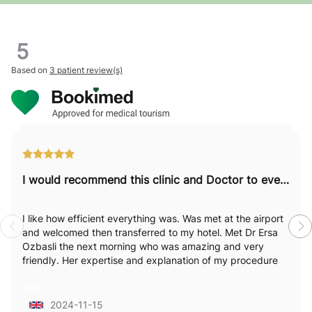
5
Based on
3 patient review(s)
I would recommend this clinic and Doctor to everyone.
I like how efficient everything was. Was met at the airport
and welcomed then transferred to my hotel. Met Dr Ersa
Ozbasli the next morning who was amazing and very
friendly. Her expertise and explanation of my procedure
was excellent. I really felt like she was passionate and
null
empathetic towards my needs and explained everything
in detail which I loved . Staff were attentive and available.
2024-11-15