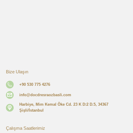
Bize Ulaşın
+90 530 775 4276
info@docdresraozbasli.com
Harbiye, Mim Kemal Öke Cd. 23 K D:2 D.5, 34367
Şişli/İstanbul
Çalışma Saatlerimiz