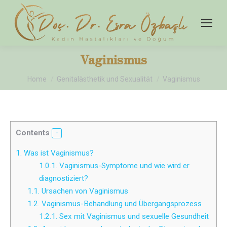
Vaginismus
You are here:
Home
Genitalästhetik und Sexualität
Vaginismus
Contents
1.
Was ist Vaginismus?
1.0.1.
Vaginismus-Symptome und wie wird er
diagnostiziert?
1.1.
Ursachen von Vaginismus
1.2.
Vaginismus-Behandlung und Übergangsprozess
1.2.1.
Sex mit Vaginismus und sexuelle Gesundheit