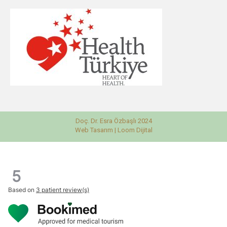
Doç. Dr. Esra Özbaşlı 2024
Web Tasarım |
Loom Dijital
5
Based on
3 patient review(s)