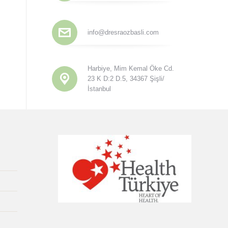
info@dresraozbasli.com
Harbiye, Mim Kemal Öke Cd.
23 K D:2 D.5, 34367 Şişli/
İstanbul