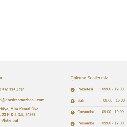
ın
Çalışma Saatlerimiz
Pazartesi : 09:00 - 19:00
0 530 775 4276
fo@docdresraozbasli.com
Salı : 09:00 - 19:00
rbiye, Mim Kemal Öke
Çarşamba : 09:00 - 19:00
. 23 K D:2 D.5, 34367
li/İstanbul
Perşembe : 09:00 - 19:00