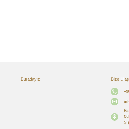
Buradayız
Bize Ulaş
+9
in
Ha
Cd
Şiş