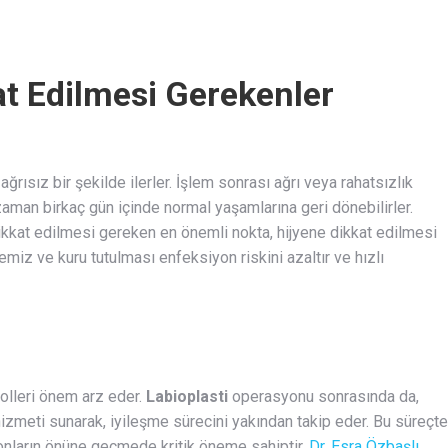
at Edilmesi Gerekenler
ağrısız bir şekilde ilerler. İşlem sonrası ağrı veya rahatsızlık
aman birkaç gün içinde normal yaşamlarına geri dönebilirler.
dikkat edilmesi gereken en önemli nokta, hijyene dikkat edilmesi
emiz ve kuru tutulması enfeksiyon riskini azaltır ve hızlı
rolleri önem arz eder.
Labioplasti
operasyonu sonrasında da,
 hizmeti sunarak, iyileşme sürecini yakından takip eder. Bu süreçte
onların önüne geçmede kritik öneme sahiptir.
Dr. Esra Özbaşlı
,