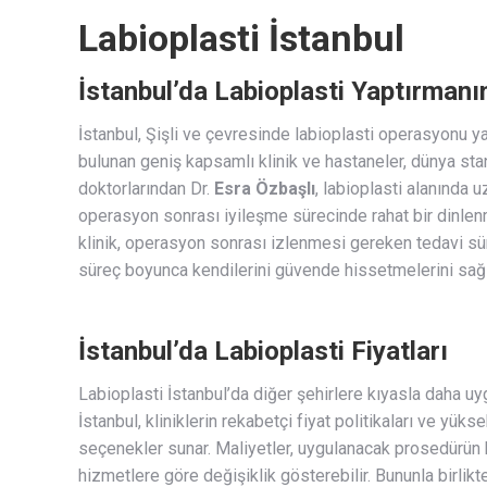
Labioplasti İstanbul
İstanbul’da Labioplasti Yaptırmanı
İstanbul, Şişli ve çevresinde labioplasti operasyonu ya
bulunan geniş kapsamlı klinik ve hastaneler, dünya sta
doktorlarından Dr.
Esra Özbaşlı
, labioplasti alanında 
operasyon sonrası iyileşme sürecinde rahat bir dinlen
klinik, operasyon sonrası izlenmesi gereken tedavi sür
süreç boyunca kendilerini güvende hissetmelerini sağl
İstanbul’da Labioplasti Fiyatları
Labioplasti İstanbul’da diğer şehirlere kıyasla daha uy
İstanbul, kliniklerin rekabetçi fiyat politikaları ve yük
seçenekler sunar. Maliyetler, uygulanacak prosedürün
hizmetlere göre değişiklik gösterebilir. Bununla birlik