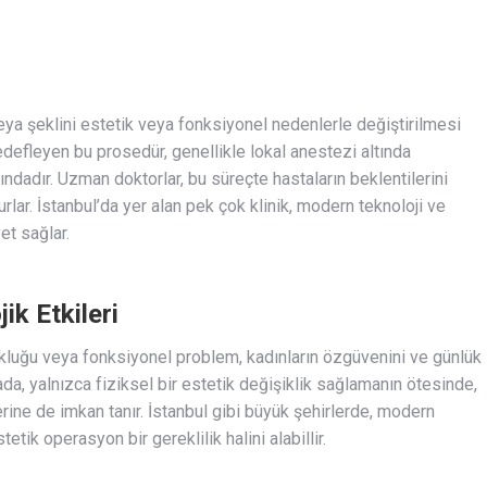
veya şeklini estetik veya fonksiyonel nedenlerle değiştirilmesi
edefleyen bu prosedür, genellikle lokal anestezi altında
rındadır. Uzman doktorlar, bu süreçte hastaların beklentilerini
urlar. İstanbul’da yer alan pek çok klinik, modern teknoloji ve
t sağlar.
ik Etkileri
kluğu veya fonksiyonel problem, kadınların özgüvenini ve günlük
ada, yalnızca fiziksel bir estetik değişiklik sağlamanın ötesinde,
rine de imkan tanır. İstanbul gibi büyük şehirlerde, modern
etik operasyon bir gereklilik halini alabillir.