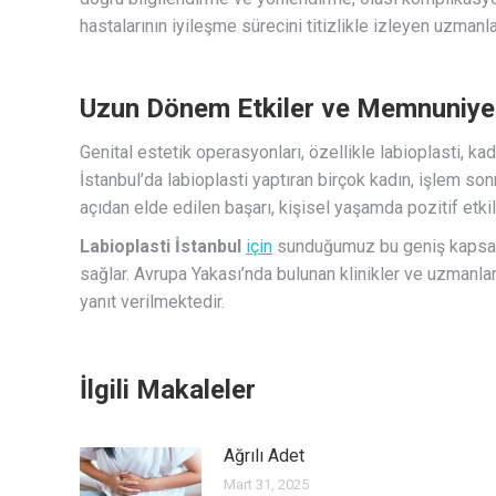
hastalarının iyileşme sürecini titizlikle izleyen uzmanlar
Uzun Dönem Etkiler ve Memnuniye
Genital estetik operasyonları, özellikle labioplasti, ka
İstanbul’da labioplasti yaptıran birçok kadın, işlem s
açıdan elde edilen başarı, kişisel yaşamda pozitif etkile
Labioplasti İstanbul
için
sunduğumuz bu geniş kapsaml
sağlar. Avrupa Yakası’nda bulunan klinikler ve uzmanla
yanıt verilmektedir.
İlgili Makaleler
Ağrılı Adet
Mart 31, 2025