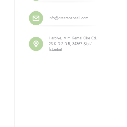
info@dresraozbasli.com
Harbiye, Mim Kemal Öke Cd.
23 K D:2 D.5, 34367 Şişli/
İstanbul