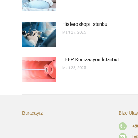
Histeroskopi İstanbul
Mart 27, 2025
LEEP Konizasyon İstanbul
Mart 23, 2025
Buradayız
Bize Ulaş
+9
in