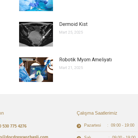
Dermoid Kist
Mart 25, 2025
Robotik Myom Ameliyatı
Mart 21, 2025
ın
Çalışma Saatlerimiz
Pazartesi : 09:00 - 19:00
0 530 775 4276
fo@docdresraozbasli.com
Salı : 09:00 - 19:00