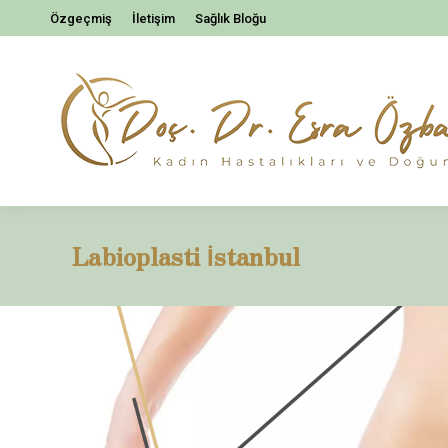
Özgeçmiş
İletişim
Sağlık Bloğu
Labioplasti İstanbul