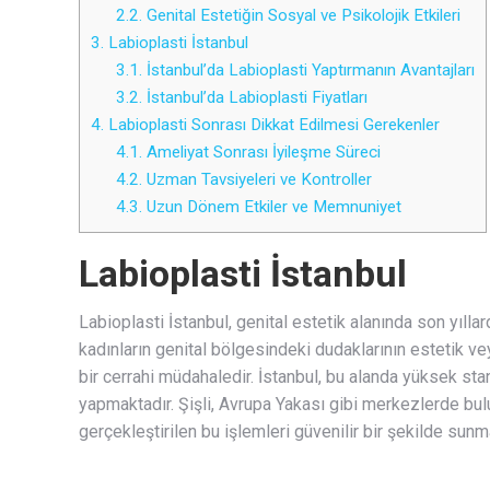
2.2.
Genital Estetiğin Sosyal ve Psikolojik Etkileri
3.
Labioplasti İstanbul
3.1.
İstanbul’da Labioplasti Yaptırmanın Avantajları
3.2.
İstanbul’da Labioplasti Fiyatları
4.
Labioplasti Sonrası Dikkat Edilmesi Gerekenler
4.1.
Ameliyat Sonrası İyileşme Süreci
4.2.
Uzman Tavsiyeleri ve Kontroller
4.3.
Uzun Dönem Etkiler ve Memnuniyet
Labioplasti İstanbul
Labioplasti İstanbul, genital estetik alanında son yıl
kadınların genital bölgesindeki dudaklarının estetik v
bir cerrahi müdahaledir. İstanbul, bu alanda yüksek st
yapmaktadır. Şişli, Avrupa Yakası gibi merkezlerde bul
gerçekleştirilen bu işlemleri güvenilir bir şekilde sunm