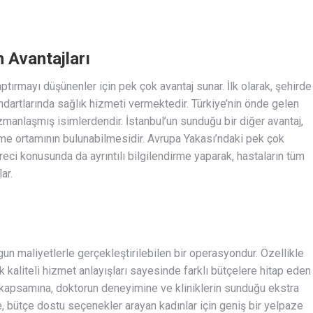
n Avantajları
ptırmayı düşünenler için pek çok avantaj sunar. İlk olarak, şehirde
ndartlarında sağlık hizmeti vermektedir. Türkiye’nin önde gelen
uzmanlaşmış isimlerdendir. İstanbul’un sunduğu bir diğer avantaj,
me ortamının bulunabilmesidir. Avrupa Yakası’ndaki pek çok
eci konusunda da ayrıntılı bilgilendirme yaparak, hastaların tüm
ar.
gun maliyetlerle gerçekleştirilebilen bir operasyondur. Özellikle
sek kaliteli hizmet anlayışları sayesinde farklı bütçelere hitap eden
 kapsamına, doktorun deneyimine ve kliniklerin sunduğu ekstra
te, bütçe dostu seçenekler arayan kadınlar için geniş bir yelpaze