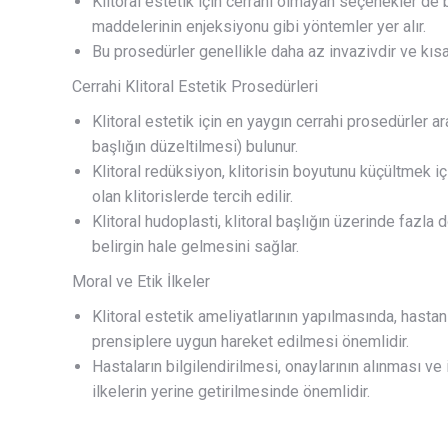
Klitoral estetik için cerrahi olmayan seçenekler de
maddelerinin enjeksiyonu gibi yöntemler yer alır.
Bu prosedürler genellikle daha az invazivdir ve kısa i
Cerrahi Klitoral Estetik Prosedürleri
Klitoral estetik için en yaygın cerrahi prosedürler ar
başlığın düzeltilmesi) bulunur.
Klitoral redüksiyon, klitorisin boyutunu küçültmek iç
olan klitorislerde tercih edilir.
Klitoral hudoplasti, klitoral başlığın üzerinde fazla 
belirgin hale gelmesini sağlar.
Moral ve Etik İlkeler
Klitoral estetik ameliyatlarının yapılmasında, hasta
prensiplere uygun hareket edilmesi önemlidir.
Hastaların bilgilendirilmesi, onaylarının alınması v
ilkelerin yerine getirilmesinde önemlidir.