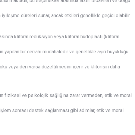
 bulunmaktadır, bu seçenekler arasında lazer tedavileri ve dolgu
yileşme süreleri sunar, ancak etkileri genellikle geçici olabilir.
asında klitoral redüksiyon veya klitoral hudoplasti (klitoral
in yapılan bir cerrahi müdahaledir ve genellikle aşırı büyüklüğü
doku veya deri varsa düzeltilmesini içerir ve klitorisin daha
nın fiziksel ve psikolojik sağlığına zarar vermeden, etik ve moral
e işlem sonrası destek sağlanması gibi adımlar, etik ve moral