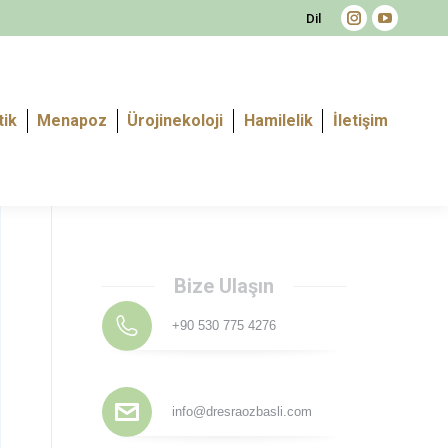
Dil
Instagram
YouTube
page
page
opens
opens
in
in
tik
Menapoz
Ürojinekoloji
Hamilelik
İletişim
new
new
window
window
Bize Ulaşın
+90 530 775 4276
info@dresraozbasli.com