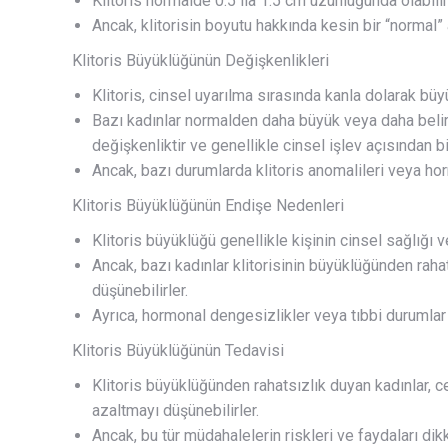
Klitoris normalde 0.5 ila 1.5 cm uzunluğunda olabilir 
Ancak, klitorisin boyutu hakkında kesin bir “normal” 
Klitoris Büyüklüğünün Değişkenlikleri
Klitoris, cinsel uyarılma sırasında kanla dolarak büyü
Bazı kadınlar normalden daha büyük veya daha belirgin
değişkenliktir ve genellikle cinsel işlev açısından b
Ancak, bazı durumlarda klitoris anomalileri veya hor
Klitoris Büyüklüğünün Endişe Nedenleri
Klitoris büyüklüğü genellikle kişinin cinsel sağlığı v
Ancak, bazı kadınlar klitorisinin büyüklüğünden raha
düşünebilirler.
Ayrıca, hormonal dengesizlikler veya tıbbi durumlar 
Klitoris Büyüklüğünün Tedavisi
Klitoris büyüklüğünden rahatsızlık duyan kadınlar, c
azaltmayı düşünebilirler.
Ancak, bu tür müdahalelerin riskleri ve faydaları dik