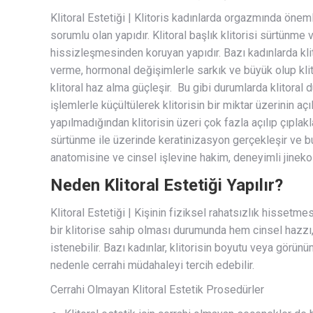
Klitoral Estetiği | Klitoris kadınlarda orgazmında önem
sorumlu olan yapıdır. Klitoral başlık klitorisi sürtünm
hissizleşmesinden koruyan yapıdır. Bazı kadınlarda kli
verme, hormonal değişimlerle sarkık ve büyük olup klit
klitoral haz alma güçleşir. Bu gibi durumlarda klitoral 
işlemlerle küçültülerek klitorisin bir miktar üzerinin aç
yapılmadığından klitorisin üzeri çok fazla açılıp çıplak
sürtünme ile üzerinde keratinizasyon gerçekleşir ve bu
anatomisine ve cinsel işlevine hakim, deneyimli jineko
Neden Klitoral Estetiği Yapılır?
Klitoral Estetiği | Kişinin fiziksel rahatsızlık hisset
bir klitorise sahip olması durumunda hem cinsel hazz
istenebilir. Bazı kadınlar, klitorisin boyutu veya görünü
nedenle cerrahi müdahaleyi tercih edebilir.
Cerrahi Olmayan Klitoral Estetik Prosedürler