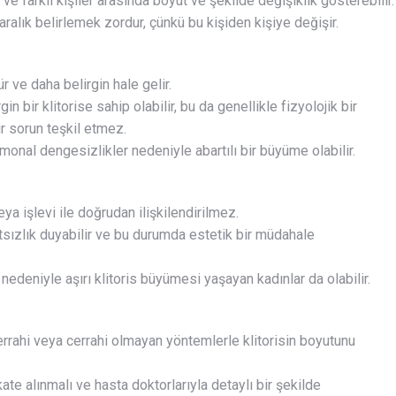
ve farklı kişiler arasında boyut ve şekilde değişiklik gösterebilir.
aralık belirlemek zordur, çünkü bu kişiden kişiye değişir.
r ve daha belirgin hale gelir.
 bir klitorise sahip olabilir, bu da genellikle fizyolojik bir
ir sorun teşkil etmez.
monal dengesizlikler nedeniyle abartılı bir büyüme olabilir.
eya işlevi ile doğrudan ilişkilendirilmez.
tsızlık duyabilir ve bu durumda estetik bir müdahale
nedeniyle aşırı klitoris büyümesi yaşayan kadınlar da olabilir.
errahi veya cerrahi olmayan yöntemlerle klitorisin boyutunu
kate alınmalı ve hasta doktorlarıyla detaylı bir şekilde