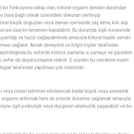
li bir fonksiyona sahip olan, klitoral orgazm denilen durumdan
e ve buna bağlı olarak üzerindeki dokunun sertleşip
toral başlık doğuştan veya zaman içerisinde yaş alma, kilo alıp
orisin üzerini tamamen kapatabilir. Bu durumda ilişki esnasında
duyarlılığı ve hazzı sağlayabilmek amacıyla klitoral başlık cerrahi
ılması sağlanır. Ancak deneyimli ve bilgili kişiler tarafından
laştırıldığında bu seferde klitoris zamanla iç çamaşır ve giysilere
 sefer de duyarsızlaşma olabilir. O yüzden bu cerrahinin kadın
loglar tarafından yapılması çok önemlidir.
mesi veya cinsel tatminini etkileyecek kadar büyük veya asimetrik
ı, orgazmı arttırmak hem de estetik düzelme sağlamak amacıyla
müyle ilgili psikolojik veya duygusal rahatsızlık yaşayabilir ve bu