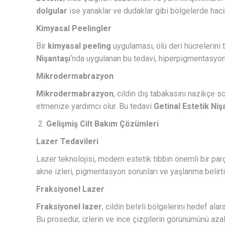
dolgular
ise yanaklar ve dudaklar gibi bölgelerde hacim a
Kimyasal Peelingler
Bir
kimyasal peeling
uygulaması, ölü deri hücrelerini 
Nişantaşı
‘nda uygulanan bu tedavi, hiperpigmentasyon, a
Mikrodermabrazyon
Mikrodermabrazyon
, cildin dış tabakasını nazikçe s
etmenize yardımcı olur. Bu tedavi
Getinal Estetik Niş
Gelişmiş Cilt Bakım Çözümleri
Lazer Tedavileri
Lazer teknolojisi, modern estetik tıbbın önemli bir par
akne izleri, pigmentasyon sorunları ve yaşlanma belirtil
Fraksiyonel Lazer
Fraksiyonel lazer
, cildin belirli bölgelerini hedef al
Bu prosedür, izlerin ve ince çizgilerin görünümünü azalt