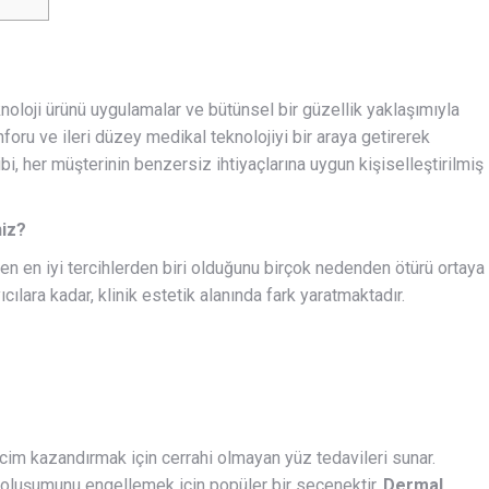
knoloji ürünü uygulamalar ve bütünsel bir güzellik yaklaşımıyla
nforu ve ileri düzey medikal teknolojiyi bir araya getirerek
 her müşterinin benzersiz ihtiyaçlarına uygun kişiselleştirilmiş
niz?
den en iyi tercihlerden biri olduğunu birçok nedenden ötürü ortaya
ılara kadar, klinik estetik alanında fark yaratmaktadır.
hacim kazandırmak için cerrahi olmayan yüz tedavileri sunar.
rın oluşumunu engellemek için popüler bir seçenektir.
Dermal