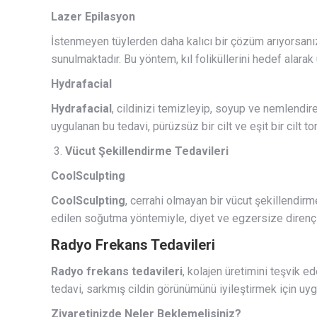
Lazer Epilasyon
İstenmeyen tüylerden daha kalıcı bir çözüm arıyorsanı
sunulmaktadır. Bu yöntem, kıl foliküllerini hedef alarak 
Hydrafacial
Hydrafacial
, cildinizi temizleyip, soyup ve nemlendir
uygulanan bu tedavi, pürüzsüz bir cilt ve eşit bir cilt 
Vücut Şekillendirme Tedavileri
CoolSculpting
CoolSculpting
, cerrahi olmayan bir vücut şekillendir
edilen soğutma yöntemiyle, diyet ve egzersize dirençli 
Radyo Frekans Tedavileri
Radyo frekans tedavileri
, kolajen üretimini teşvik 
tedavi, sarkmış cildin görünümünü iyileştirmek için uyg
Ziyaretinizde Neler Beklemelisiniz?