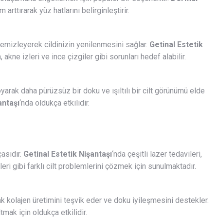
rttırarak yüz hatlarını belirginleştirir.
temizleyerek cildinizin yenilenmesini sağlar.
Getinal Estetik
kne izleri ve ince çizgiler gibi sorunları hedef alabilir.
oyarak daha pürüzsüz bir doku ve ışıltılı bir cilt görünümü elde
antaşı
‘nda oldukça etkilidir.
çasıdır.
Getinal Estetik Nişantaşı
‘nda çeşitli lazer tedavileri,
eri gibi farklı cilt problemlerini çözmek için sunulmaktadır.
arak kolajen üretimini teşvik eder ve doku iyileşmesini destekler.
mak için oldukça etkilidir.