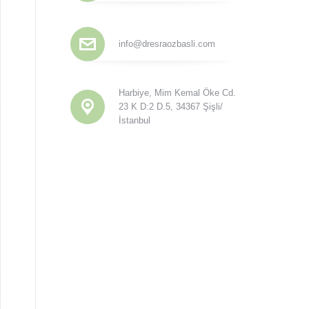
info@dresraozbasli.com
Harbiye, Mim Kemal Öke Cd.
23 K D:2 D.5, 34367 Şişli/
İstanbul