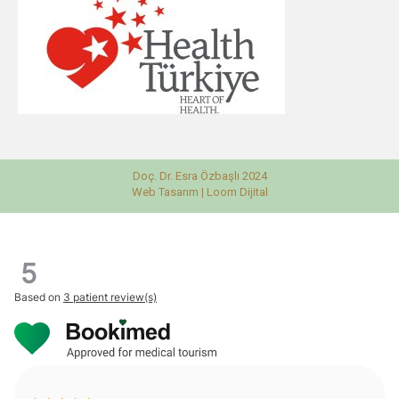
Doç. Dr. Esra Özbaşlı 2024
Web Tasarım |
Loom Dijital
5
Based on
3 patient review(s)