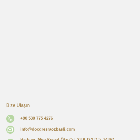
Bize Ulaşın
+90 530 775 4276
info@docdresraozbasli.com
Harbiye, Mim Kemal Öke Cd. 23 K D:2 D.5, 34367