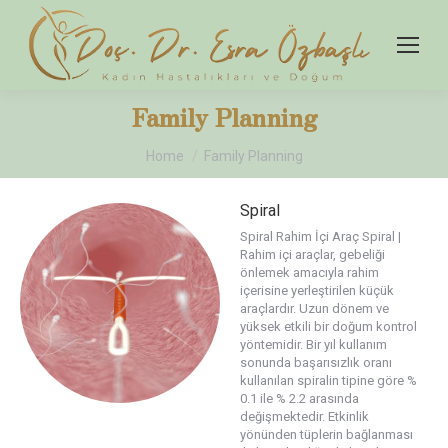
Family Planning
You are here:
Home
Family Planning
Spiral
Spiral Rahim İçi Araç Spiral |
Rahim içi araçlar, gebeliği
önlemek amacıyla rahim
içerisine yerleştirilen küçük
araçlardır. Uzun dönem ve
yüksek etkili bir doğum kontrol
yöntemidir. Bir yıl kullanım
sonunda başarısızlık oranı
kullanılan spiralin tipine göre %
0.1 ile % 2.2 arasında
değişmektedir. Etkinlik
yönünden tüplerin bağlanması