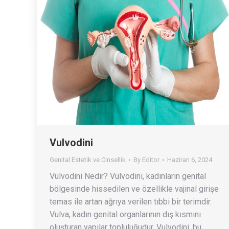
Vulvodini
Genital Estetik ve Cinsellik
By
Editor
Haziran 6, 2024
Vulvodini Nedir? Vulvodini, kadınların genital
bölgesinde hissedilen ve özellikle vajinal girişe
temas ile artan ağrıya verilen tıbbi bir terimdir.
Vulva, kadın genital organlarının dış kısmını
oluşturan yapılar topluluğudur. Vulvodini, bu