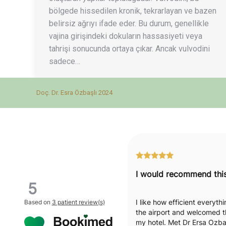
bölgede hissedilen kronik, tekrarlayan ve bazen
belirsiz ağrıyı ifade eder. Bu durum, genellikle
vajina girişindeki dokuların hassasiyeti veya
tahrişi sonucunda ortaya çıkar. Ancak vulvodini
sadece…
Doç. Dr. Esra Özbaşlı 2024
5
I like how efficient everyt
Based on
3 patient review(s)
the airport and welcomed t
my hotel. Met Dr Ersa Ozbas