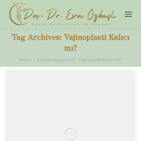
Tag Archives:
Vajinoplasti Kalıcı
mı?
You are here:
Home
Entries tagged with "Vajinoplasti Kalıcı mı?"