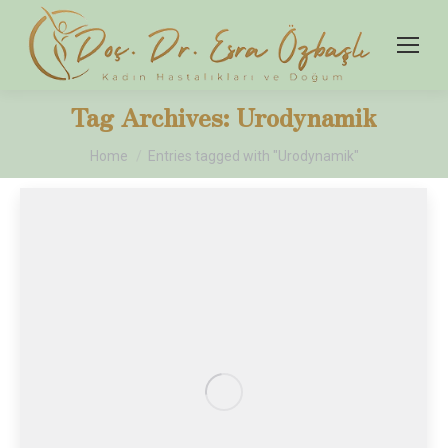
Tag Archives:
Urodynamik
You are here:
Home
Entries tagged with "Urodynamik"