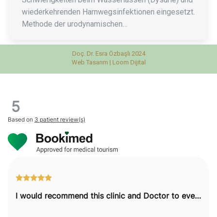
wiederkehrenden Harnwegsinfektionen eingesetzt.
Methode der urodynamischen…
Doç. Dr. Esra Özbaşlı 2024
Web Tasarım |
Loom Dijital
5
Based on
3 patient review(s)
I would recommend this clinic and Doctor to everyone.