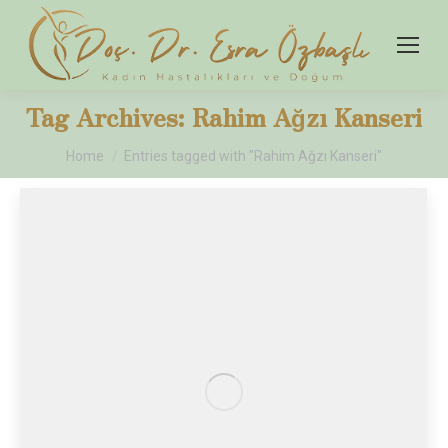
Tag Archives:
Rahim Ağzı Kanseri
You are here:
Home
Entries tagged with "Rahim Ağzı Kanseri"