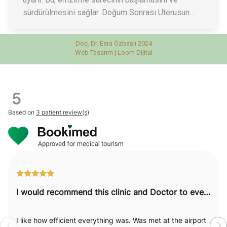
sürdürülmesini sağlar. Doğum Sonrası Uterusun…
Doç. Dr. Esra Özbaşlı 2024
Web Tasarım |
Loom Dijital
5
Based on
3 patient review(s)
I would recommend this clinic and Doctor to everyone.
I like how efficient everything was. Was met at the airport