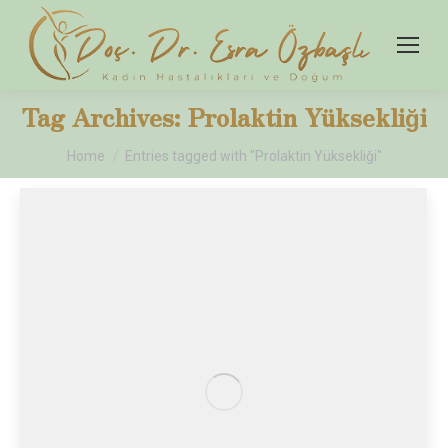
Tag Archives:
Prolaktin Yüksekliği
You are here:
Home
Entries tagged with "Prolaktin Yüksekliği"