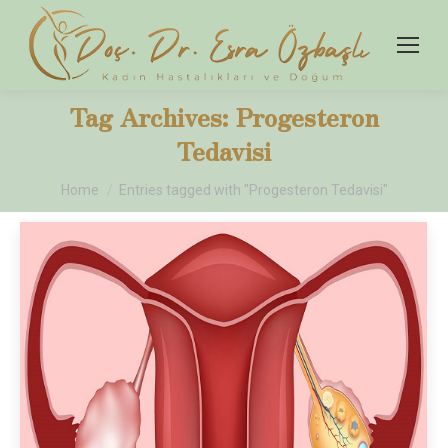
Tag Archives:
Progesteron
Tedavisi
You are here:
Home
Entries tagged with "Progesteron Tedavisi"