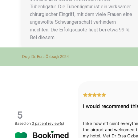
Tubenligatur. Die Tubenligatur ist ein wirksamer
chirurgischer Eingriff, mit dem viele Frauen eine
ungewollte Schwangerschaft verhindern
möchten. Die Erfolgsquote liegt bei etwa 99 %.
Bei diesem…
Doç. Dr. Esra Özbaşlı 2024
5
I like how efficient everyt
Based on
3 patient review(s)
the airport and welcomed t
my hotel. Met Dr Ersa Ozbas