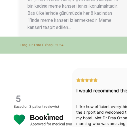
bin kadına meme kanseri tanısı konulmaktadır.
Batı ülkelerinde günümüzde her 8 kadından
1’inde meme kanseri izlenmektedir. Meme
kanseri tespit edilen…
Doç. Dr. Esra Özbaşlı 2024
5
I like how efficient everyt
Based on
3 patient review(s)
the airport and welcomed t
my hotel. Met Dr Ersa Ozbas
morning who was amazing a