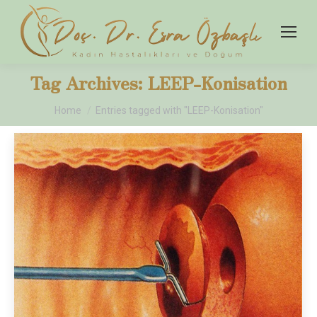
Tag Archives:
LEEP-Konisation
You are here:
Home
Entries tagged with "LEEP-Konisation"