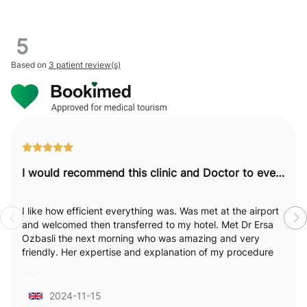
5
Based on
3 patient review(s)
I would recommend this clinic and Doctor to everyone.
I like how efficient everything was. Was met at the airport
and welcomed then transferred to my hotel. Met Dr Ersa
Ozbasli the next morning who was amazing and very
friendly. Her expertise and explanation of my procedure
was excellent. I really felt like she was passionate and
null
empathetic towards my needs and explained everything
in detail which I loved . Staff were attentive and available.
2024-11-15
Felt very supported. I would recommend this clinic and