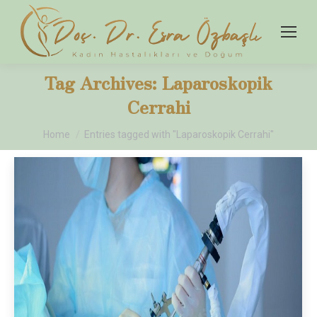
Tag Archives:
Laparoskopik
Cerrahi
You are here:
Home
Entries tagged with "Laparoskopik Cerrahi"