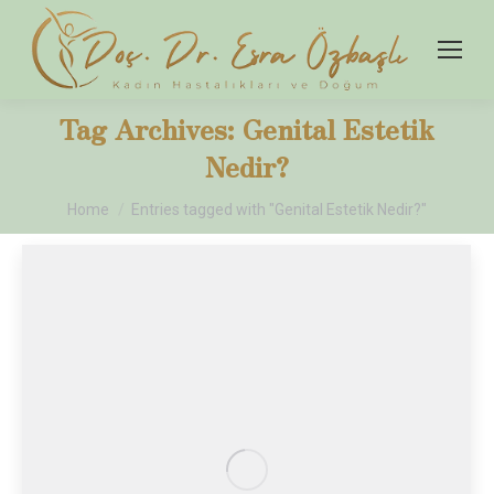
Tag Archives:
Genital Estetik
Nedir?
You are here:
Home
Entries tagged with "Genital Estetik Nedir?"