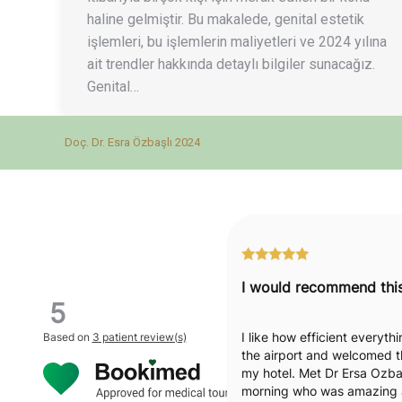
haline gelmiştir. Bu makalede, genital estetik
işlemleri, bu işlemlerin maliyetleri ve 2024 yılına
ait trendler hakkında detaylı bilgiler sunacağız.
Genital…
Doç. Dr. Esra Özbaşlı 2024
5
I like how efficient everyt
Based on
3 patient review(s)
the airport and welcomed t
my hotel. Met Dr Ersa Ozbas
morning who was amazing a