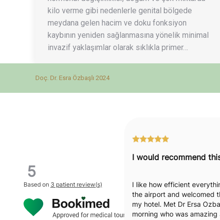
kilo verme gibi nedenlerle genital bölgede
meydana gelen hacim ve doku fonksiyon
kaybının yeniden sağlanmasına yönelik minimal
invazif yaklaşımlar olarak sıklıkla primer…
Doç. Dr. Esra Özbaşlı 2024
5
I like how efficient everyt
Based on
3 patient review(s)
the airport and welcomed t
my hotel. Met Dr Ersa Ozbas
morning who was amazing a