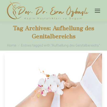
Tag Archives:
Aufhellung des
Genitalbereichs
You are here:
Home
Entries tagged with "Aufhellung des Genitalbereichs"