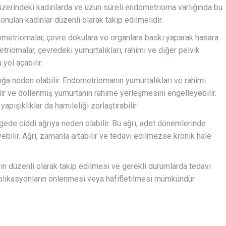
ın üzerindeki kadınlarda ve uzun süreli endometrioma varlığında bu
nulan kadınlar düzenli olarak takip edilmelidir.
etriomalar, çevre dokulara ve organlara baskı yaparak hasara
triomalar, çevredeki yumurtalıkları, rahimi ve diğer pelvik
 yol açabilir.
rlığa neden olabilir. Endometriomanın yumurtalıkları ve rahimi
r ve döllenmiş yumurtanın rahime yerleşmesini engelleyebilir.
ışıklıklar da hamileliği zorlaştırabilir.
ede ciddi ağrıya neden olabilir. Bu ağrı, adet dönemlerinde
yebilir. Ağrı, zamanla artabilir ve tedavi edilmezse kronik hale
n düzenli olarak takip edilmesi ve gerekli durumlarda tedavi
mplikasyonların önlenmesi veya hafifletilmesi mümkündür.