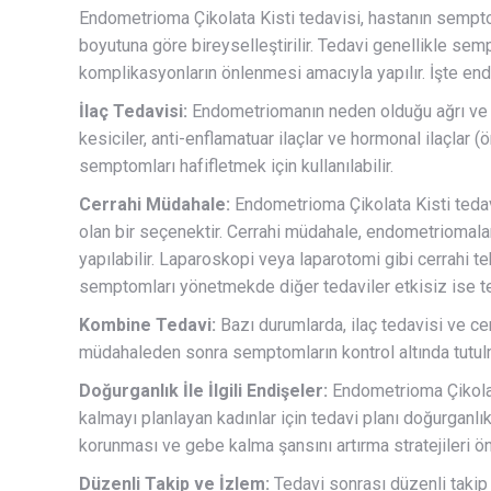
Endometrioma Çikolata Kisti tedavisi, hastanın sempto
boyutuna göre bireyselleştirilir. Tedavi genellikle sem
komplikasyonların önlenmesi amacıyla yapılır. İşte end
İlaç Tedavisi:
Endometriomanın neden olduğu ağrı ve diğ
kesiciler, anti-enflamatuar ilaçlar ve hormonal ilaçlar 
semptomları hafifletmek için kullanılabilir.
Cerrahi Müdahale:
Endometrioma Çikolata Kisti tedav
olan bir seçenektir. Cerrahi müdahale, endometriomaları
yapılabilir. Laparoskopi veya laparotomi gibi cerrahi tekn
semptomları yönetmekde diğer tedaviler etkisiz ise ter
Kombine Tedavi:
Bazı durumlarda, ilaç tedavisi ve ce
müdahaleden sonra semptomların kontrol altında tutulmas
Doğurganlık İle İlgili Endişeler:
Endometrioma Çikolata
kalmayı planlayan kadınlar için tedavi planı doğurganlık
korunması ve gebe kalma şansını artırma stratejileri ön 
Düzenli Takip ve İzlem:
Tedavi sonrası düzenli taki