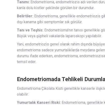
Tanımı:
Endometrioma, endometriozis adı verilen durumu
kanla dolu kistler şeklinde görülen bir durumdur.
Belirtiler:
Endometrioma, genellikle endometriozis gibi be
dışı kanama gibi semptomlar sık görülür.
Tanı ve Teşhis:
Endometrioma’nın tanısı genellikle gör
Büyük veya şüpheli vakalarda laparoskopi yapılabilir.
Yani, endometriozis genel olarak rahim dışında büyüy
endometrioma sadece yumurtalıklarda meydana gelen ki
durumu ifade ederken, endometrioma, endometriozisin bir
temsil eder.
Endometriomada Tehlikeli Durumla
Endometrioma Çikolata Kisti genellikle kanserle ilişk
olabilir:
Yumurtalık Kanseri Riski:
Endometrioma, genellikle ka