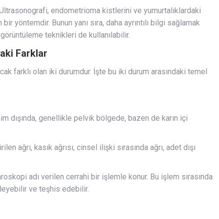
. Ultrasonografi, endometrioma kistlerini ve yumurtalıklardaki
n bir yöntemdir. Bunun yanı sıra, daha ayrıntılı bilgi sağlamak
üntüleme teknikleri de kullanılabilir.
ki Farklar
ak farklı olan iki durumdur. İşte bu iki durum arasındaki temel
m dışında, genellikle pelvik bölgede, bazen de karın içi
en ağrı, kasık ağrısı, cinsel ilişki sırasında ağrı, adet dışı
roskopi adı verilen cerrahi bir işlemle konur. Bu işlem sırasında
yebilir ve teşhis edebilir.