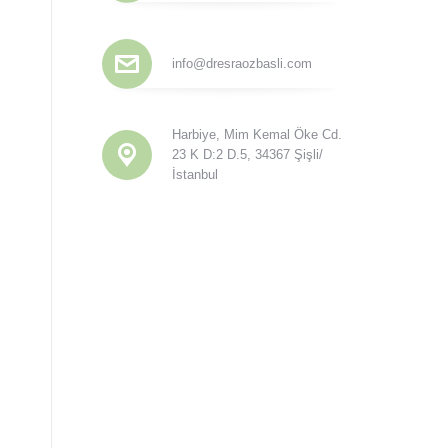
info@dresraozbasli.com
Harbiye, Mim Kemal Öke Cd.
23 K D:2 D.5, 34367 Şişli/
İstanbul