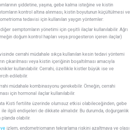
mlarının şiddetine, yaşına, gebe kalma isteğine ve kistin
ptomların kontrol altına alınması, kistin boyutunun küçültülmesi ve
ometrioma tedavisi için kullanılan yaygın yöntemler:
er semptomların yönetimi için çeşitli ilaçlar kullanılabilir. Ağrı
(örneğin doğum kontrol hapları veya progesteron içeren ilaçlar)
isinde cerrahi müdahale sıkça kullanılan kesin tedavi yöntemi
n çıkarılması veya kistin içeriğinin boşaltılması amacıyla
ikler kullanılabilir. Cerrahi, özellikle kistler büyük ise ve
cih edilebilir.
rrahi müdahale kombinasyonu gerekebilir. Örneğin, cerrahi
ı için hormonal ilaçlar kullanılabilir.
 Kisti fertilite üzerinde olumsuz etkisi olabileceğinden, gebe
 ile ilgili endişeleri de dikkate almalıdır. Bu durumda, doğurganlık
planda olabilir.
p
ve
izlem, endometriomanın tekrarlama riskini azaltmaya ve olası