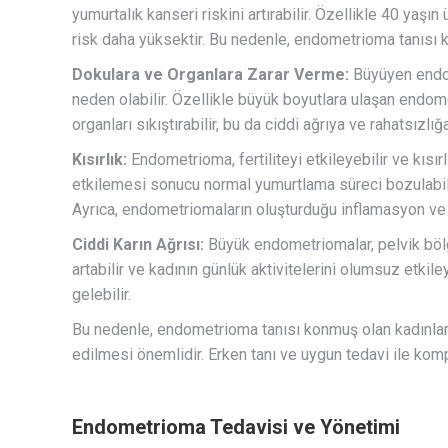
yumurtalık kanseri riskini artırabilir. Özellikle 40 yaş
risk daha yüksektir. Bu nedenle, endometrioma tanısı ko
Dokulara ve Organlara Zarar Verme:
Büyüyen endom
neden olabilir. Özellikle büyük boyutlara ulaşan endome
organları sıkıştırabilir, bu da ciddi ağrıya ve rahatsızlığa
Kısırlık:
Endometrioma, fertiliteyi etkileyebilir ve kısı
etkilemesi sonucu normal yumurtlama süreci bozulabili
Ayrıca, endometriomaların oluşturduğu inflamasyon ve yap
Ciddi Karın Ağrısı:
Büyük endometriomalar, pelvik bölg
artabilir ve kadının günlük aktivitelerini olumsuz etkile
gelebilir.
Bu nedenle, endometrioma tanısı konmuş olan kadınları
edilmesi önemlidir. Erken tanı ve uygun tedavi ile ko
Endometrioma Tedavisi ve Yönetimi