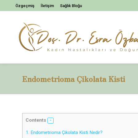
Özgeçmiş
İletişim
Sağlık Bloğu
Endometrioma Çikolata Kisti
Contents
1.
Endometrioma Çikolata Kisti Nedir?