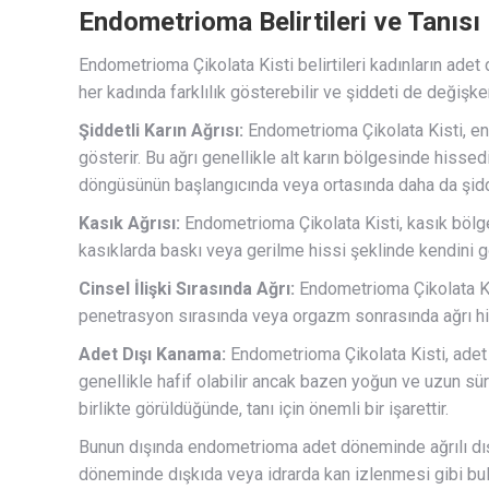
Endometrioma Belirtileri ve Tanısı
Endometrioma Çikolata Kisti belirtileri kadınların adet 
her kadında farklılık gösterebilir ve şiddeti de değişken
Şiddetli Karın Ağrısı:
Endometrioma Çikolata Kisti, en 
gösterir. Bu ağrı genellikle alt karın bölgesinde hissedili
döngüsünün başlangıcında veya ortasında daha da şidde
Kasık Ağrısı:
Endometrioma Çikolata Kisti, kasık bölgesi
kasıklarda baskı veya gerilme hissi şeklinde kendini gö
Cinsel İlişki Sırasında Ağrı:
Endometrioma Çikolata Kist
penetrasyon sırasında veya orgazm sonrasında ağrı his
Adet Dışı Kanama:
Endometrioma Çikolata Kisti, adet
genellikle hafif olabilir ancak bazen yoğun ve uzun sür
birlikte görüldüğünde, tanı için önemli bir işarettir.
Bunun dışında endometrioma adet döneminde ağrılı dış
döneminde dışkıda veya idrarda kan izlenmesi gibi bulg