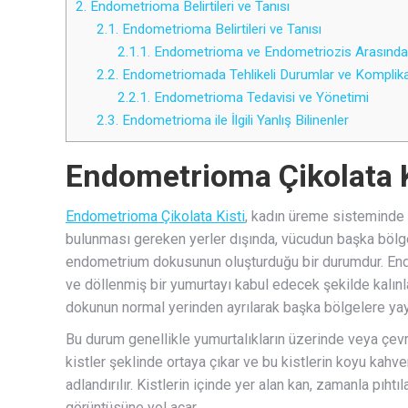
2.
Endometrioma Belirtileri ve Tanısı
2.1.
Endometrioma Belirtileri ve Tanısı
2.1.1.
Endometrioma ve Endometriozis Arasındak
2.2.
Endometriomada Tehlikeli Durumlar ve Komplik
2.2.1.
Endometrioma Tedavisi ve Yönetimi
2.3.
Endometrioma ile İlgili Yanlış Bilinenler
Endometrioma Çikolata K
Endometrioma Çikolata Kisti
, kadın üreme sisteminde 
bulunması gereken yerler dışında, vücudun başka bölge
endometrium dokusunun oluşturduğu bir durumdur. End
ve döllenmiş bir yumurtayı kabul edecek şekilde kalınl
dokunun normal yerinden ayrılarak başka bölgelere ya
Bu durum genellikle yumurtalıkların üzerinde veya çev
kistler şeklinde ortaya çıkar ve bu kistlerin koyu kahve
adlandırılır. Kistlerin içinde yer alan kan, zamanla pıhtı
görüntüsüne yol açar.